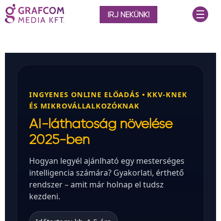
ÍRJ NEKÜNK!
INGYENES ONLINE ELŐADÁS • KKV-KNEK
ÉS MIKROVÁLLALKOZÓKNAK
AI-láthatóság növelése
2025-ben
Hogyan legyél ajánlható egy mesterséges
intelligencia számára? Gyakorlati, érthető
rendszer – amit már holnap el tudsz
kezdeni.