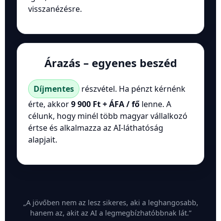
visszanézésre.
Árazás – egyenes beszéd
Díjmentes
részvétel. Ha pénzt kérnénk
érte, akkor
9 900 Ft + ÁFA / fő
lenne. A
célunk, hogy minél több magyar vállalkozó
értse és alkalmazza az AI-láthatóság
alapjait.
„A jövőben nem az lesz sikeres, aki a leghangosabb,
hanem az, akit az AI a legmegbízhatóbbnak lát.”