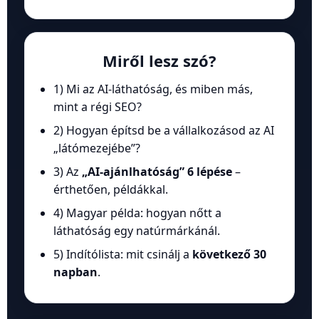
Miről lesz szó?
1) Mi az AI-láthatóság, és miben más,
mint a régi SEO?
2) Hogyan építsd be a vállalkozásod az AI
„látómezejébe”?
3) Az
„AI-ajánlhatóság” 6 lépése
–
érthetően, példákkal.
4) Magyar példa: hogyan nőtt a
láthatóság egy natúrmárkánál.
5) Indítólista: mit csinálj a
következő 30
napban
.