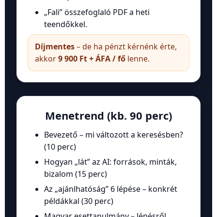
„Fali” összefoglaló PDF a heti
teendőkkel.
Díjmentes
– de ha pénzt kérnénk érte,
akkor
9 900 Ft + ÁFA / fő
lenne.
Menetrend (kb. 90 perc)
Bevezető – mi változott a keresésben?
(10 perc)
Hogyan „lát” az AI: források, minták,
bizalom (15 perc)
Az „ajánlhatóság” 6 lépése – konkrét
példákkal (30 perc)
Magyar esettanulmány – lépésről