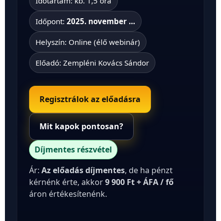
Időtartam: kb. 1,5 óra
Időpont:
2025. november …
Helyszín: Online (élő webinár)
Előadó: Zempléni Kovács Sándor
Regisztrálok az előadásra
Mit kapok pontosan?
Díjmentes részvétel
Ár:
Az előadás díjmentes
, de ha pénzt
kérnénk érte, akkor
9 900 Ft + ÁFA / fő
áron értékesítenénk.