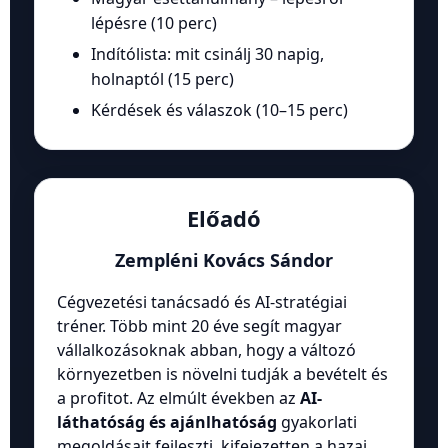
lépésre (10 perc)
Indítólista: mit csinálj 30 napig,
holnaptól (15 perc)
Kérdések és válaszok (10–15 perc)
Előadó
Zempléni Kovács Sándor
Cégvezetési tanácsadó és AI-stratégiai
tréner. Több mint 20 éve segít magyar
vállalkozásoknak abban, hogy a változó
környezetben is növelni tudják a bevételt és
a profitot. Az elmúlt években az
AI-
láthatóság és ajánlhatóság
gyakorlati
megoldásait fejleszti, kifejezetten a hazai